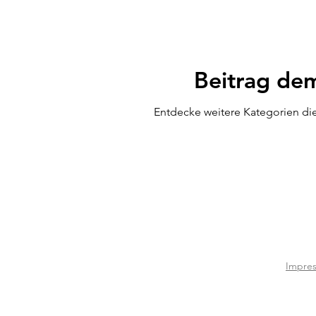
Beitrag de
Entdecke weitere Kategorien di
Impre