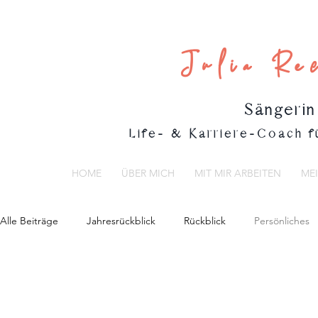
Julia Re
Sängerin
Life- & Karriere-Coach fü
HOME
ÜBER MICH
MIT MIR ARBEITEN
ME
Alle Beiträge
Jahresrückblick
Rückblick
Persönliches