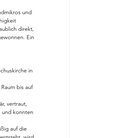
andmikros und 
higkeit 
blich direkt, 
 gewonnen. Ein 
chuskirche in 
 Raum bis auf 
, vertraut, 
 und konnten 
ßig auf die 
ntsteht, wird 