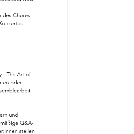
n des Chores 
Konzertes 
 - The Art of 
hten oder 
nsemblearbeit 
ern und 
elmäßige Q&A-
r:innen stellen 