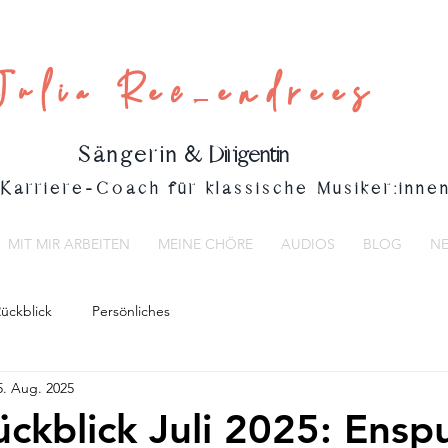
Julia Reckendrees
Sängerin
& Dirigentin
Karriere-Coach für klassische Musiker:inne
MIT MIR ARBEITEN
MEINE CHÖRE
AUDIOS
BLOG
NE
ückblick
Persönliches
5. Aug. 2025
ckblick Juli 2025: Ensp