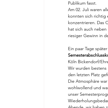
Publikum fasst. 
Am 02. Juli waren al
konnten sich richtig 
konzentrieren. Das 
hat sich auch neben 
riesiger Gewinn in de
Ein paar Tage später
Semesterabschlussko
Köln Bickendorf/Ehre
Wir wurden bestens b
den letzten Platz gefü
Die Atmosphäre war u
wohlwollend und wa
unser Semesterprog
Wiederholungsbedarf
Abende, wir haben z