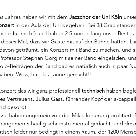
s Jahres haben wir mit dem 
Jazzchor der Uni Köln 
unser
onzert
 in der Aula der Uni gegeben. Bei 38 Grad standen
miere für mich!) und haben 2 Stunden lang unser Bestes
dieses Mal, dass wir Gäste mit auf der Bühne hatten. L
davon geträumt, ein Konzert mit Band zu machen, und s
rofessor Stephan Görg mit seiner Band eingeladen, uns
olo-Beiträgen der Band gab es natürlich auch in paar N
haben. Wow, hat das Laune gemacht!! 
Konzert das wir ganz professionell 
technisch
 haben begle
s Vertrauens, Julius Gass, führender Kopf der a-cappell
und gesorgt. 
ässe haben ungemein von der Mikrofonierung profitiert.
 Arrangements häufig sehr instrumental gedacht, und d
ustisch leider nur bedingt in einem Raum, der 1200 Mens