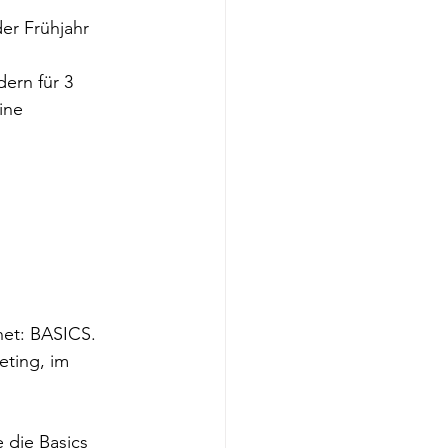
er Frühjahr 
 
ern für 3 
ine 
net: BASICS. 
eting, im 
 die Basics 