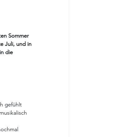
tzten Sommer 
 Juli, und in 
n die 
h gefühlt 
musikalisch 
nochmal 