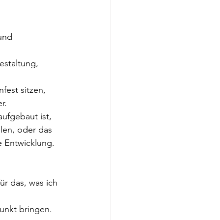
und 
estaltung, 
est sitzen, 
r. 
ufgebaut ist, 
len, oder das 
ne Entwicklung. 
ür das, was ich 
unkt bringen. 