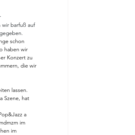
 
 wir barfuß auf 
 gegeben. 
ange schon 
o haben wir 
er Konzert zu 
ummern, die wir 
iten lassen. 
a Szene, hat 
 Pop&Jazz a 
mzmdmzm im 
chen im 