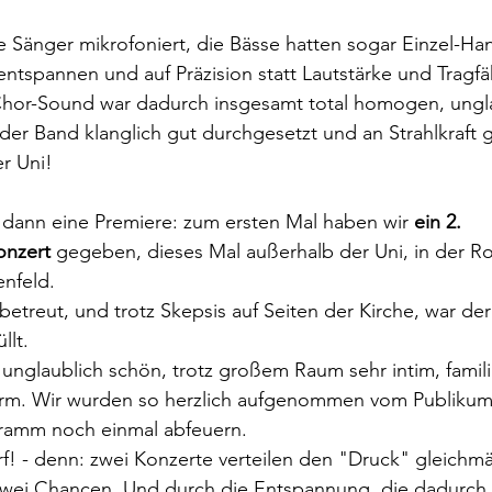
le Sänger mikrofoniert, die Bässe hatten sogar Einzel-H
entspannen und auf Präzision statt Lautstärke und Tragfä
Chor-Sound war dadurch insgesamt total homogen, unglau
der Band klanglich gut durchgesetzt und an Strahlkraft
r Uni! 
 dann eine Premiere: zum ersten Mal haben wir 
ein 2. 
nzert 
gegeben, dieses Mal außerhalb der Uni, in der Ro
nfeld. 
etreut, und trotz Skepsis auf Seiten der Kirche, war der
llt. 
nglaublich schön, trotz großem Raum sehr intim, familiär
rm. Wir wurden so herzlich aufgenommen vom Publikum
ramm noch einmal abfeuern. 
! - denn: zwei Konzerte verteilen den "Druck" gleichmä
wei Chancen. Und durch die Entspannung, die dadurch e