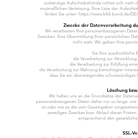
zuständige Aufsichtsbehörde richtet sich nach 
mutmaßlichen Verletzung. Eine Liste der Aufsichts
finden Sie unter:
https://www.bfdi.bund.de/DE/I
Zwecke der Datenverarbeitung dur
Wir verarbeiten Ihre personenbezogenen Daten
Zwecken. Eine Übermittlung Ihrer persönlichen Dat
nicht statt. Wir geben Ihre persö
Sie Ihre ausdrückliche 
die Verarbeitung zur Abwicklung e
die Verarbeitung zur Erfüllung einer
die Verarbeitung zur Wahrung berechtigter Interes
dass Sie ein überwiegendes schutzwürdiges I
Löschung bzw.
Wir halten uns an die Grundsätze der Datenv
personenbezogenen Daten daher nur so lange, wie d
ist oder wie es die vom Gesetzgeber vorgesehenen
jeweiligen Zweckes bzw. Ablauf dieser Frist
entsprechend den gesetzlichen
SSL-Ve