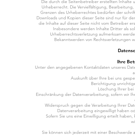
Die durch die Seitenbetreiber erstellten Inhalt
Urheberrecht. Die Vervielfältigung, Bearbeitung
Grenzen des Urheberrechtes bedürfen der schriftl
Downloads und Kopien dieser Seite sind nur für den
die Inhalte auf dieser Seite nicht vom Betreiber e
Insbesondere werden Inhalte Dritter als so
Urheberrechtsverletzung aufmerksam werden
Bekanntwerden von Rechtsverletzungen we
Datensc
Ihre Be
Unter den angegebenen Kontaktdaten unseres Daten
a
Auskunft über Ihre bei uns gesp
Berichtigung unrichti
Löschung Ihrer bei
Einschränkung der Datenverarbeitung, sofern wir Ihr
Widerspruch gegen die Verarbeitung Ihrer Date
Datenverarbeitung eingewilligt haben o
Sofern Sie uns eine Einwilligung erteilt haben,
wi
Sie können sich jederzeit mit einer Beschwerde 