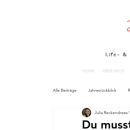
Life- & 
HOME
ÜBER MICH
Alle Beiträge
Jahresrückblick
R
Julia Reckendrees
Du musst