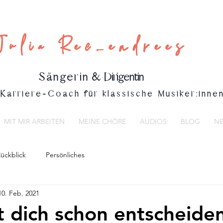
Julia Reckendrees
Sängerin
& Dirigentin
Karriere-Coach für klassische Musiker:inne
MIT MIR ARBEITEN
MEINE CHÖRE
AUDIOS
BLOG
NE
ückblick
Persönliches
10. Feb. 2021
 dich schon entscheiden