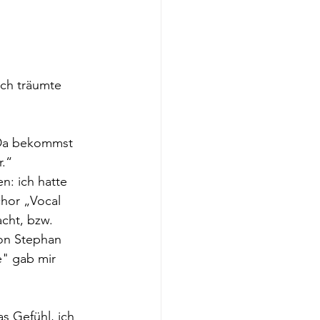
Ich träumte 
 Da bekommst 
r.“
n: ich hatte 
hor „Vocal 
cht, bzw. 
von Stephan 
e" gab mir 
s Gefühl, ich 