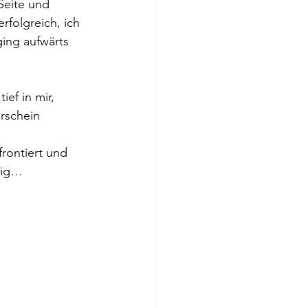
Seite und 
rfolgreich, ich 
ing aufwärts 
ef in mir, 
rschein 
rontiert und 
pig…