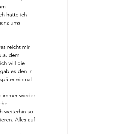
zum 
h hatte ich 
 ganz ums 
s reicht mir 
u.a. dem 
h will die 
gab es den in 
päter einmal 
: immer wieder 
che 
h weiterhin so 
eren. Alles auf 