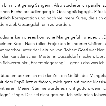
h bin nicht genug Sängerin. Also studierte ich parallel 
inen Bachelorstudiengang in Gesangpädagogik. Plötzlic
ätzlich Korrepetition und noch viel mehr Kurse, die sich
 dem Ziel: Gesangslehrerin zu werden.
tudiums kam dieses komische Mangelgefühl wieder… „Da
meinem Kopf. Nach tollen Projekten in anderen Chören, 
erchor unter der Leitung von Robert Göstl war klar: ic
 den künstlerischen Master in Düsseldorf machen. Dort 
n Schwerpunkt „Ensemblegesang“ – genau das was ich s
 Studium bekam ich mit der Zeit ein Gefühl des Mangels
mit dem Pop&Jazz aufhören, mich ganz auf meine klassis
ntrieren. Meiner Stimme würde es nicht guttun, wenn ic
llage“ sänge. Das sei nicht gesund. Ich solle mich fokussi
.