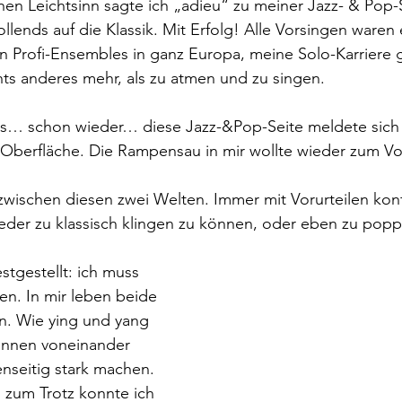
en Leichtsinn sagte ich „adieu“ zu meiner Jazz- & Pop-
llends auf die Klassik. Mit Erfolg! Alle Vorsingen waren e
 Profi-Ensembles in ganz Europa, meine Solo-Karriere g
chts anderes mehr, als zu atmen und zu singen.
s… schon wieder… diese Jazz-&Pop-Seite meldete sich ti
 Oberfläche. Die Rampensau in mir wollte wieder zum Vo
zwischen diesen zwei Welten. Immer mit Vorurteilen konf
weder zu klassisch klingen zu können, oder eben zu pop
stgestellt: ich muss 
en. In mir leben beide 
n. Wie ying und yang 
können voneinander 
nseitig stark machen. 
n zum Trotz konnte ich 