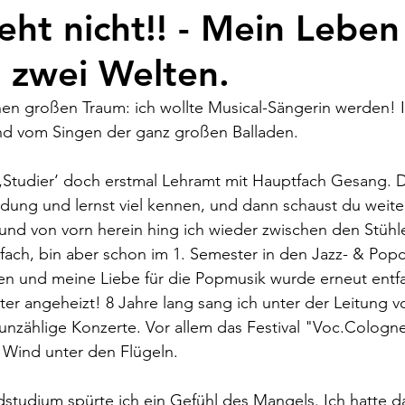
eht nicht!! - Mein Leben
 zwei Welten.
inen großen Traum: ich wollte Musical-Sängerin werden! 
d vom Singen der ganz großen Balladen.
„Studier‘ doch erstmal Lehramt mit Hauptfach Gesang.
ldung und lernst viel kennen, und dann schaust du weite
und von vorn herein hing ich wieder zwischen den Stühle
fach, bin aber schon im 1. Semester in den Jazz- & Popc
en und meine Liebe für die Popmusik wurde erneut entfa
er angeheizt! 8 Jahre lang sang ich unter der Leitung 
nzählige Konzerte. Vor allem das Festival "Voc.Cologn
 Wind unter den Flügeln.
tudium spürte ich ein Gefühl des Mangels. Ich hatte da