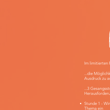
Im limitiert
...die Möglic
Ausdruck zu a
...3 Gesangss
Herausforderu
Stunde 1 - Wi
Thema ein