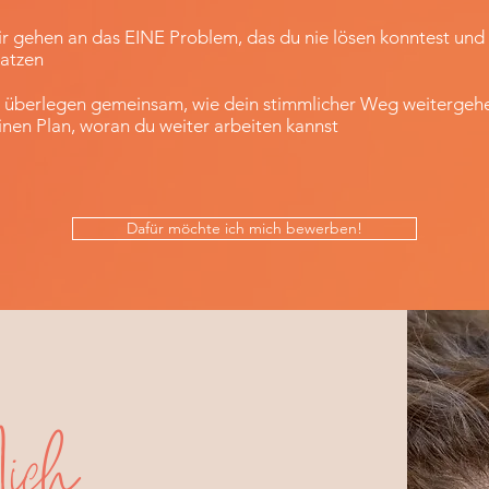
ir gehen an das EINE Problem, das du nie lösen konntest und
atzen
r überlegen gemeinsam, wie dein stimmlicher Weg weiterge
nen Plan, woran du weiter arbeiten kannst
Dafür möchte ich mich bewerben!