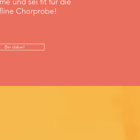
e und sei fit für die
ffline Chorprobe!
Bin dabei!