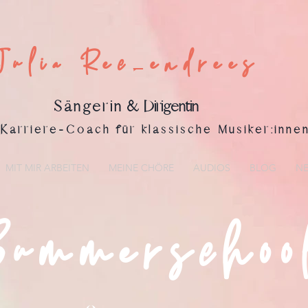
Julia Reckendrees
Sängerin
& Dirigentin
Karriere-Coach für klassische Musiker:inne
MIT MIR ARBEITEN
MEINE CHÖRE
AUDIOS
BLOG
NE
Summerschoo