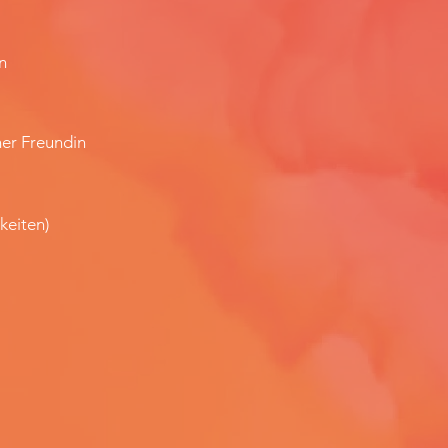
n
ner Freundin
keiten)