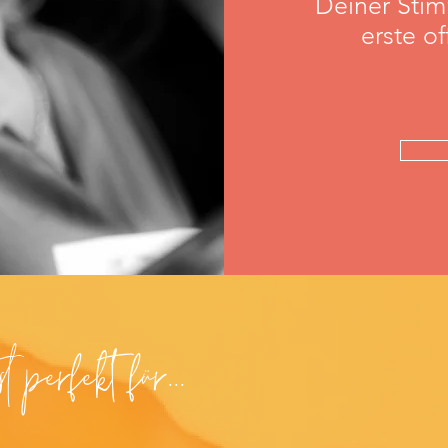
Deiner Stimm
erste o
 perfekt für...