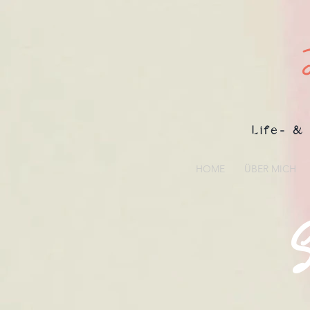
Life- & 
HOME
ÜBER MICH