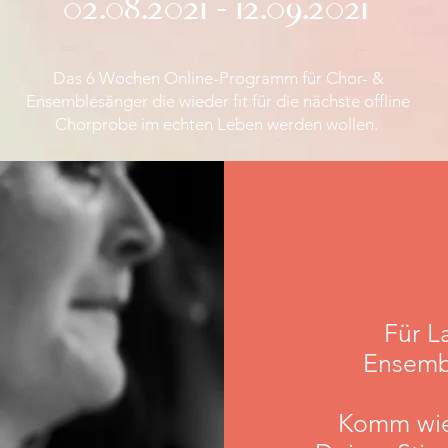
02.08.2021 - 12.09.2021
Das 6 Wochen Online-Programm für Chor- &
Ensemblesänger die wieder fit für die nächste offline
Chorprobe im echten Leben werden wollen.
Für L
Ensemb
Komm wied