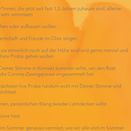
nnen, die jetzt seit fast 1,5 Jahren zuhause sind, alleine
 sehr vermissen
rischen oder aufbauen wollen
idenschaft und Freude im Chor singen
 ob sie stimmlich noch auf der Höhe sind und gerne mental und
ächste Probe gehen wollen
 Deiner Stimme in Kontakt kommen willst, um den Rost
h die Corona-Zwangspause angesammelt hat
r nächsten live Probe rundum wohl mit Deiner Stimme und
öchtest
nen, persönlichen Klang (wieder-) entdecken willst
roove hast
n im Sommer genauso vermisst, wie wir alle und im Sommer