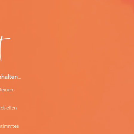
t
nhalten
...
 Deinem
iduellen
estimmtes